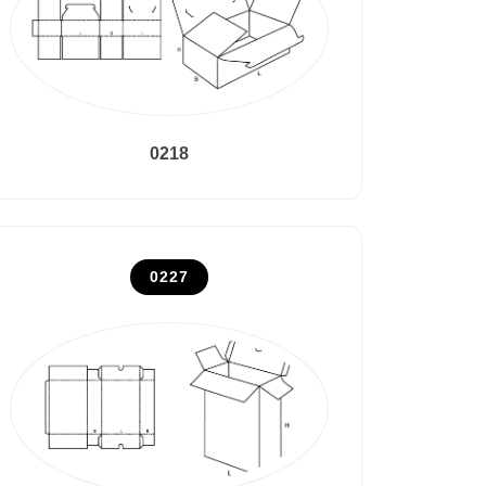
0218
0227