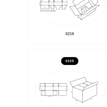
0216
0225