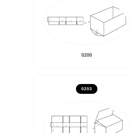
0200
0203