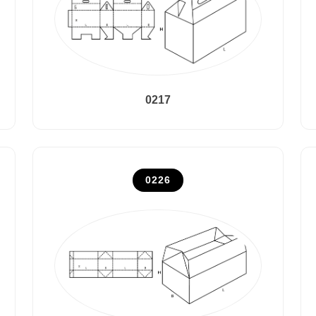
0217
0226