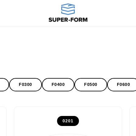
F0300
F0400
F0500
F0600
0201