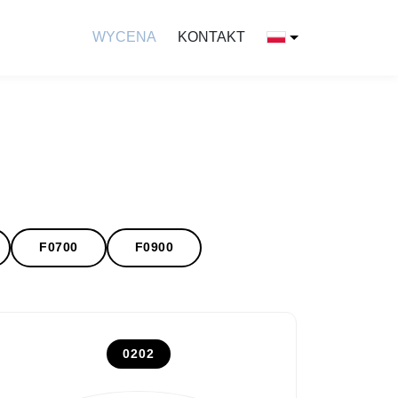
WYCENA
KONTAKT
F0700
F0900
0202